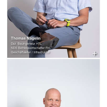
Thomas Nägelin
Dipl. Bauingenieur HTL
NDS Betriebswirtschafter FH
+
Geschäftsleiter / Infrastruktur