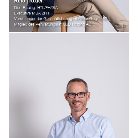
Reto Troxler
Dipl. Bauing. HTL/FH/SIA
Executive MBA ZFH
Vorsitzender der Geschäftsleitung Henauer Gugler AG
+
Mitglied des Verwaltungsrat CSD Holding AG