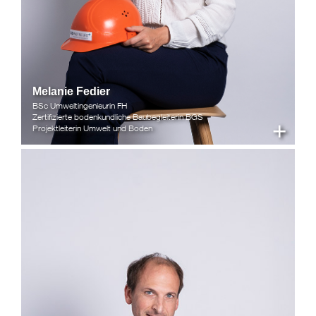
Melanie Fedier
BSc Umweltingenieurin FH
Zertifizierte bodenkundliche Baubegleiterin BGS
+
Projektleiterin Umwelt und Boden