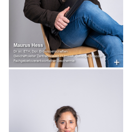
Maurus Hess
Dr. sc. ETH, Dipl. Erdwissenschaften
Geschäftsleiter Zentralschweiz / Umwelt, Geologie, Wasser
+
Fachgebietsverantwortlicher Geothermie