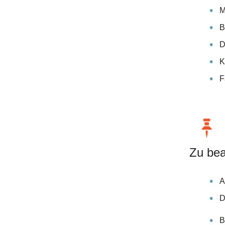
M
B
D
K
F
Zu bea
A
D
B