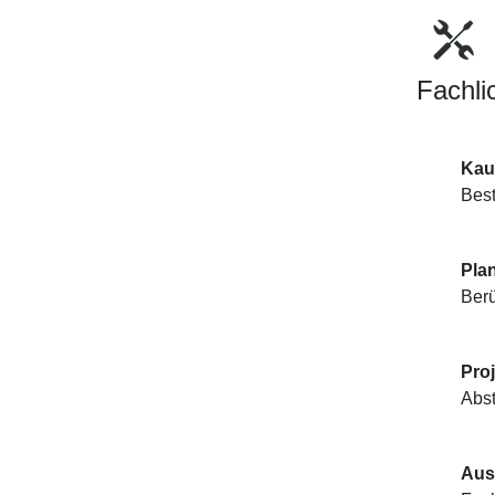
Fachli
Kauf
Bes
Pla
Berü
Proj
Abst
Aus