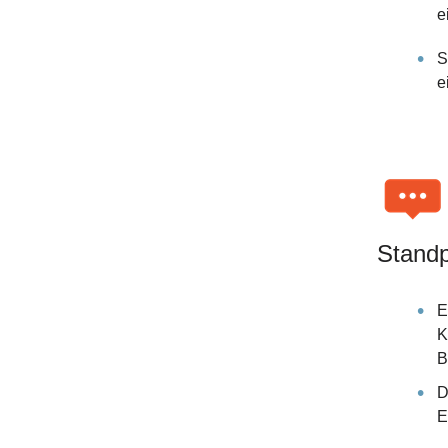
e
S
e
Standp
E
K
B
D
E