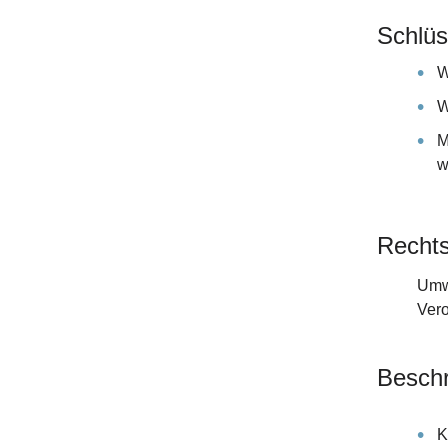
Schlüs
W
W
M
w
Rechts
Umwe
Vero
Beschr
K