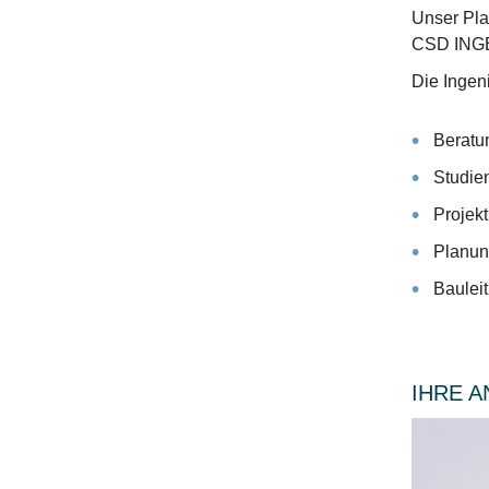
Unser Pla
CSD INGEN
Die Ingen
Beratu
Studie
Projek
Planu
Baulei
IHRE 