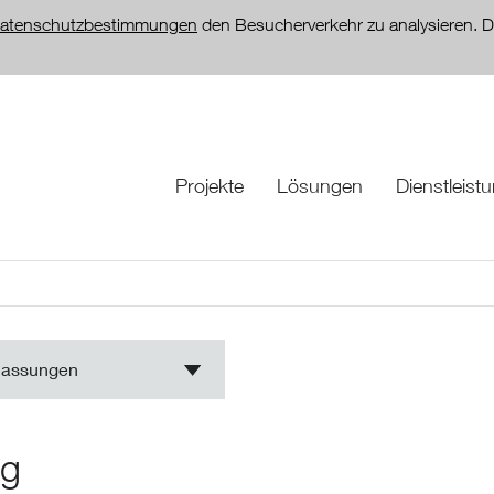
atenschutzbestimmungen
den Besucherverkehr zu analysieren. D
Projekte
Lösungen
Dienstleist
lassungen
gg