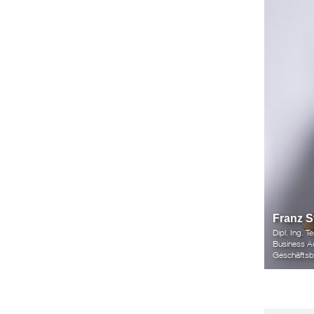
Franz S
Dipl. Ing. 
Business Ad
Geschäftsb