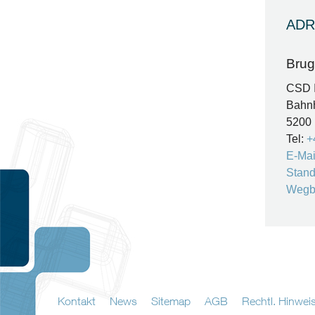
ADR
Bru
CSD 
Bahnh
5200
Tel:
+
E-Mai
Stand
Wegb
Kontakt
News
Sitemap
AGB
Rechtl. Hinwei