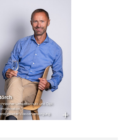
törch
Technischer Umweltschutz und Dipl.
ministration
+
ereichsleiter Wasserversorgung