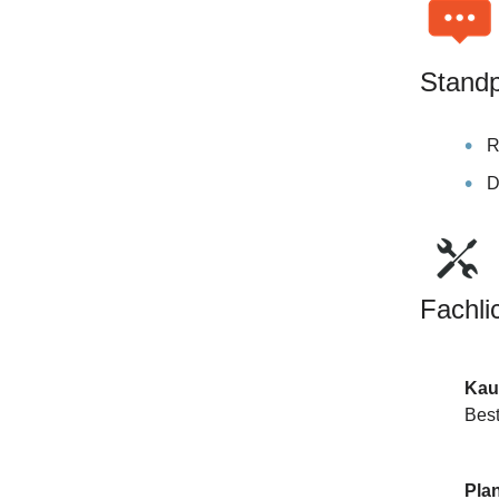
Standp
R
D
Fachli
Kauf
Best
Pla