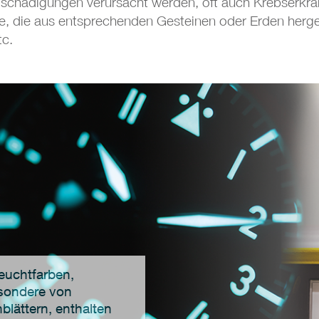
lschädigungen verursacht werden, oft auch Krebserkra
e, die aus entsprechenden Gesteinen oder Erden hergest
tc.
Leuchtfarben,
sondere von
nblättern, enthalten