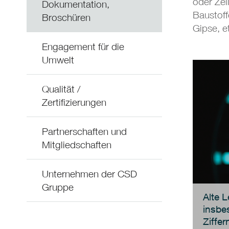
oder Zel
Dokumentation,
Baustoff
Broschüren
Gipse, e
Engagement für die
Umwelt
Qualität /
Zertifizierungen
Partnerschaften und
Mitgliedschaften
Unternehmen der CSD
Gruppe
Alte 
insbe
Ziffer