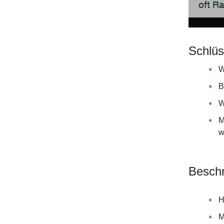
oft R
Schlüs
W
B
W
M
w
Beschr
H
M