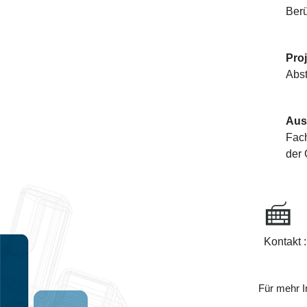
Berü
Proj
Abst
Aus
Fach
der 
Kontakt 
Für mehr I