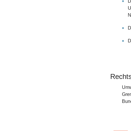
D
U
N
D
D
Rechts
Umwe
Gren
Bund