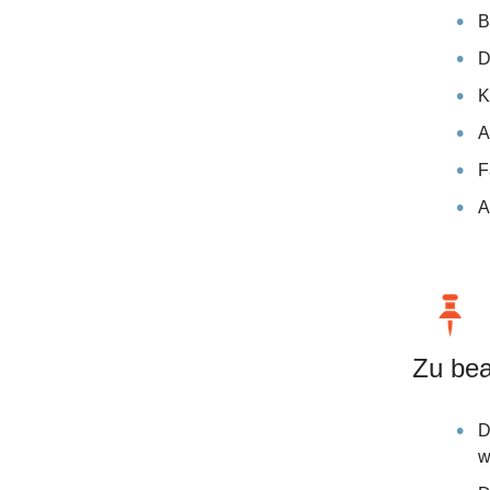
B
D
K
A
F
A
Zu bea
D
w