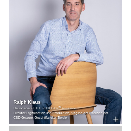
Ralph Klaus
®
Bauingenieur ETHL - BREEAM
Assessor
Direktor Digitalisation und Produktion, Mitglied der Direktion der
+
CSD Gruppe, Geschäftsleiter Belgien