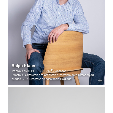
Ralph Klaus
®
Ingénieur civil EPFL - BREEAM
Assessor
Directeur Digitalisation et production, membre de la Direction du
+
groupe CSD, Directeur de succursale Belgique