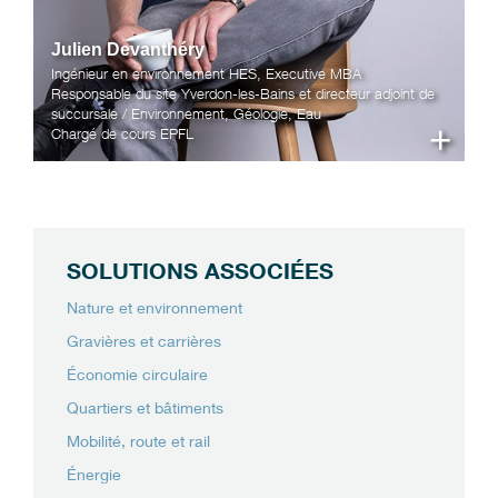
Julien Devanthéry
Ingénieur en environnement HES, Executive MBA
Responsable du site Yverdon-les-Bains et directeur adjoint de
succursale / Environnement, Géologie, Eau
+
Chargé de cours EPFL
SOLUTIONS ASSOCIÉES
Nature et environnement
Gravières et carrières
Économie circulaire
Quartiers et bâtiments
Mobilité, route et rail
Énergie