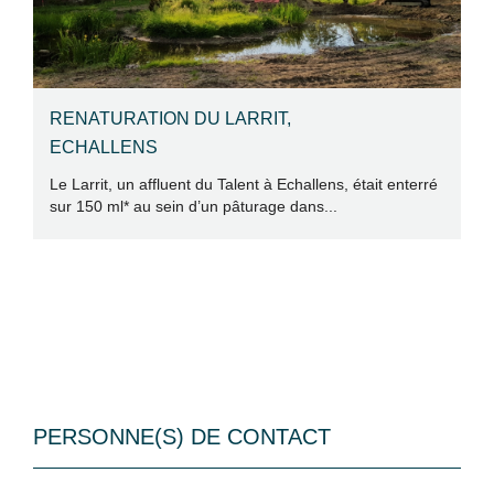
RENATURATION DU LARRIT,
ECHALLENS
Le Larrit, un affluent du Talent à Echallens, était enterré
P
sur 150 ml* au sein d’un pâturage dans...
E
D
Un
ce
PERSONNE(S) DE CONTACT