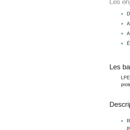
Les enj
D
A
A
É
Les ba
LPE 
prot
Descri
R
p