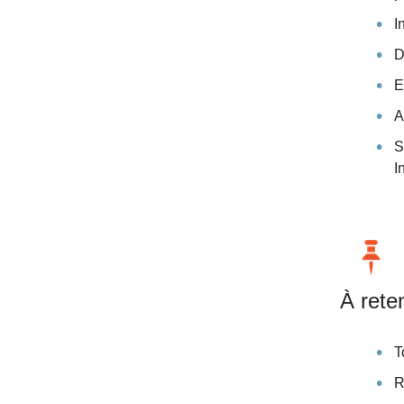
I
D
E
A
S
I
À reten
T
R