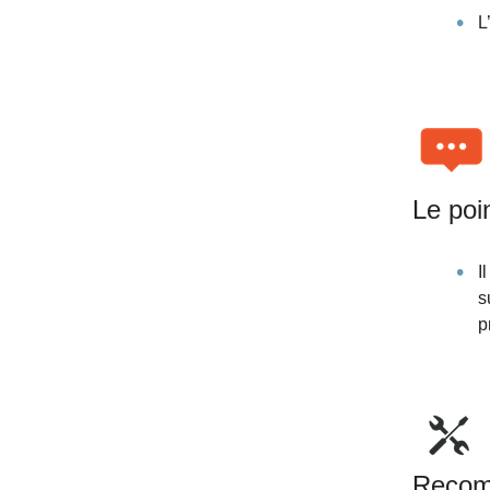
L
Le poi
I
s
p
Recom