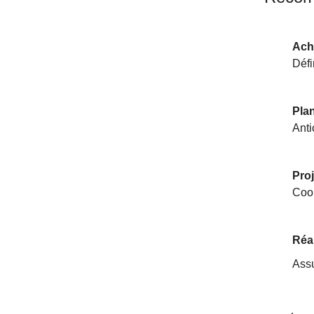
Acha
Défi
Plan
Anti
Proj
Coor
Réal
Assu