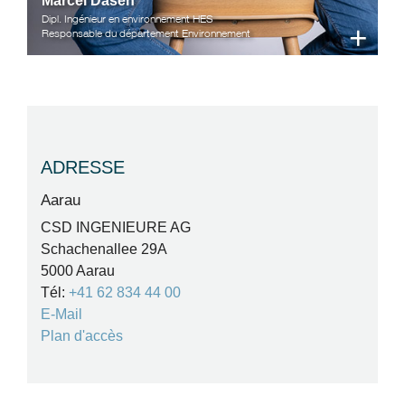
Marcel Dasen
Dipl. Ingénieur en environnement HES
+
Responsable du département Environnement
ADRESSE
Aarau
CSD INGENIEURE AG
Schachenallee 29A
5000 Aarau
Tél:
+41 62 834 44 00
E-Mail
Plan d'accès