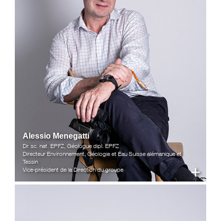
Alessio Menegatti
Dr. sc. nat. EPFZ, Géologue dipl. EPFZ
Directeur Environnement, Géologie et Eau Suisse alémanique et
Tessin
+
Vice-président de la Direction du groupe