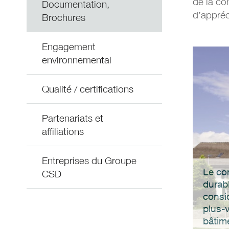
de la co
Documentation,
d’appréc
Brochures
Engagement
environnemental
Qualité / certifications
Partenariats et
affiliations
Entreprises du Groupe
Le co
CSD
durabl
consi
plus-
bâtim