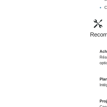
C
Recom
Acha
Réal
opti
Plan
Inté
Proj
Coor