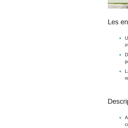
Les en
U
i
D
p
L
r
Descri
A
c