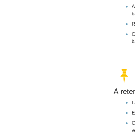
A
b
R
C
b
À reten
L
E
C
v