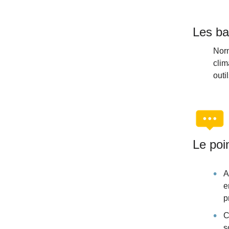
Les ba
Norm
clim
outi
Le poi
A
e
p
C
s