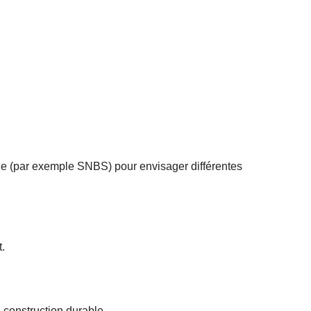
ble (par exemple SNBS) pour envisager différentes
t.
 construction durable.