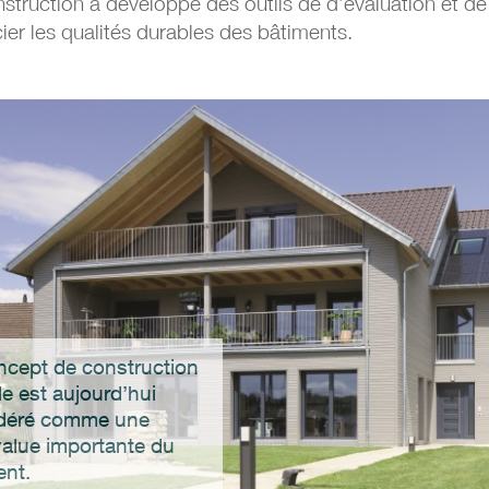
nstruction a développé des outils de d’évaluation et de 
ier les qualités durables des bâtiments.
ncept de construction
e est aujourd’hui
déré comme une
value importante du
ent.