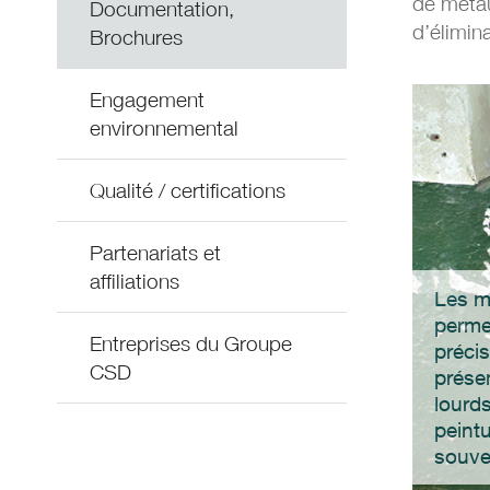
de métau
Documentation,
d’élimin
Brochures
Engagement
environnemental
Qualité / certifications
Partenariats et
affiliations
Les m
perme
Entreprises du Groupe
précis
CSD
prése
lourd
peint
souve