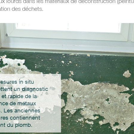
x lourds dans les matériaux de déconstruction (peintu
ation des déchets.
esures in situ
ttent un diagnostic
 et rapide de la
nce de métaux
s. Les anciennes
ures contiennent
nt du plomb.