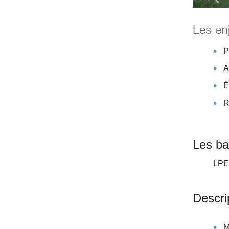
Les enj
P
A
É
R
Les ba
LPE,
Descri
M