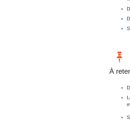
D
D
S
À reten
D
L
m
S