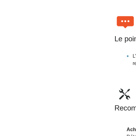
Le poi
L
r
Recom
Acha