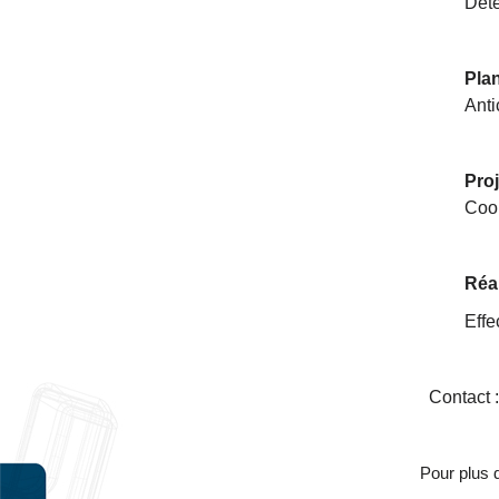
Déte
Plan
Anti
Proj
Coor
Réal
Effe
Contact 
Pour plus d