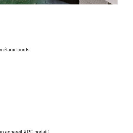
 métaux lourds.
n appareil XRF portatif.