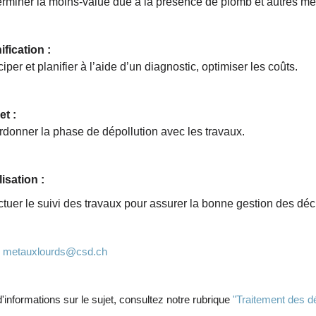
rminer la moins-value due à la présence de plomb et autres mé
ification :
ciper et planifier à l’aide d’un diagnostic, optimiser les coûts.
et :
donner la phase de dépollution avec les travaux.
isation :
ctuer le suivi des travaux pour assurer la bonne gestion des déch
:
metauxlourds@csd.ch
'informations sur le sujet, consultez notre rubrique
"Traitement des dé