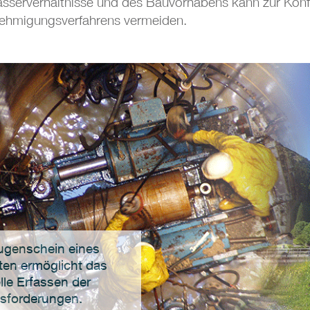
serverhältnisse und des Bauvorhabens kann zur Konfl
ehmigungsverfahrens vermeiden.
ugenschein eines
ten ermöglicht das
lle Erfassen der
sforderungen.