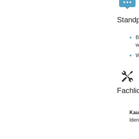
Standp
B
w
W
Fachli
Kauf
Iden