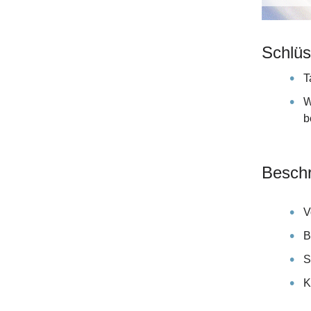
Schlüs
T
W
b
Beschr
V
B
S
K