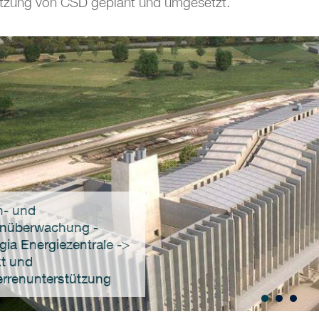
ützung von CSD geplant und umgesetzt.
n- und
nüberwachung -
gia Energiezentrale ->
kt und
rrenunterstützung