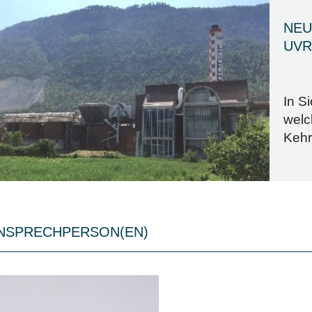
NEU
UVR
In S
welc
Kehr
ANSPRECHPERSON(EN)