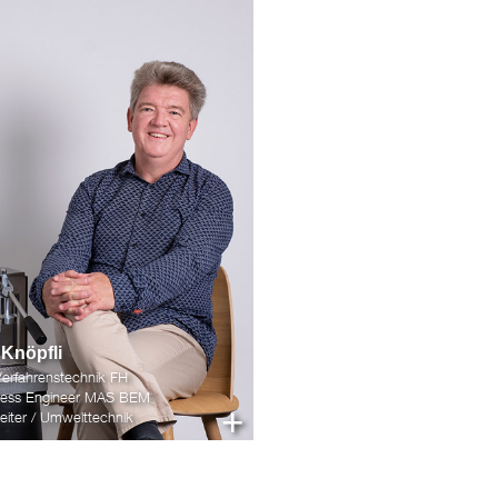
Knöpfli
 Verfahrenstechnik FH
iness Engineer MAS BEM
+
eiter / Umwelttechnik