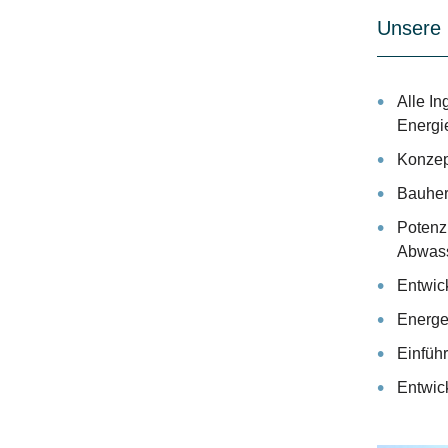
Unsere 
Alle I
Energi
Konzep
Bauher
Potenz
Abwass
Entwic
Energe
Einfüh
Entwic