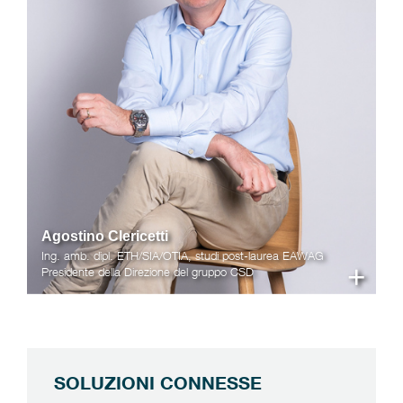
Agostino Clericetti
Ing. amb. dipl. ETH/SIA/OTIA, studi post-laurea EAWAG
+
Presidente della Direzione del gruppo CSD
SOLUZIONI CONNESSE