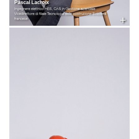
Pascal Lacroix
Ingegnere elettrico HES, CAS in Gestione aziendale
Vicedirettore di filiale Tecnologia delle costruzione Svizzera
+
francese