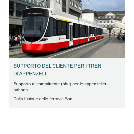
SUPPORTO DEL CLIENTE PER I TRENI
DI APPENZELL
Supporto al committente (bhu) per le appenzeller-
I
bahnen
R
Dalla fusione delle ferrovie San...
A
Co
µg