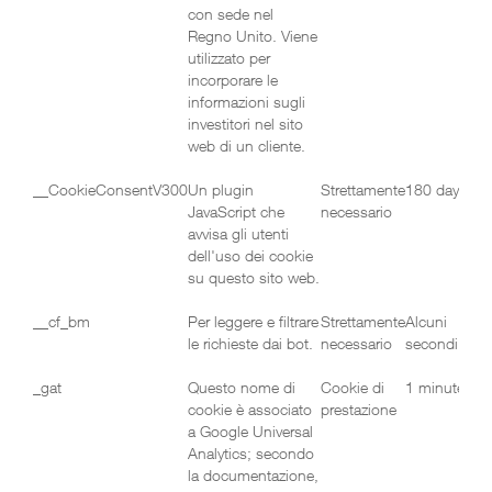
con sede nel
Regno Unito. Viene
utilizzato per
incorporare le
informazioni sugli
investitori nel sito
web di un cliente.
__CookieConsentV300
Un plugin
Strettamente
180 days
JavaScript che
necessario
avvisa gli utenti
dell'uso dei cookie
su questo sito web.
__cf_bm
Per leggere e filtrare
Strettamente
Alcuni
le richieste dai bot.
necessario
secondi
_gat
Questo nome di
Cookie di
1 minute
cookie è associato
prestazione
a Google Universal
Analytics; secondo
la documentazione,