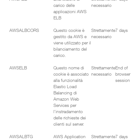
carico delle
necessario
applicazioni AWS
ELB
AWSALBCORS
Questo cookie è
Strettamente
7 days
gestito da AWS e
necessario
viene utilizzato per il
bilanciamento del
carico.
AWSELB
Questo nome di
Strettamente
End of
cookie è associato
necessario
browser
alla funzionalità
session
Elastic Load
Balancing di
Amazon Web
Services per
l'instradamento
delle richieste dei
clienti sul server.
AWSALBTG
AWS Application
Strettamente
7 days