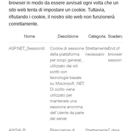
browser in modo da essere avvisati ogni volta che un
sito web tenta di impostare un cookie. Tuttavia,
rifiutando i cookie, il nostro sito web non funzionerà
correttamente.
Nome
Descrizione
Categoria
Scadenza
ASP.NET_SessionId
Cookie di sessione
Strettamente
End of
della piattaforma
necessario
browser
per scopi generali,
session
utilizzato dai siti
scritti con
tecnologie basate
su Miscrosoft .NET.
Di solito viene
utilizzato per
mantenere una
sessione anonima
dell'utente da parte
del server.
AWSALB
Bilanciatore di
Strettamente
7 days