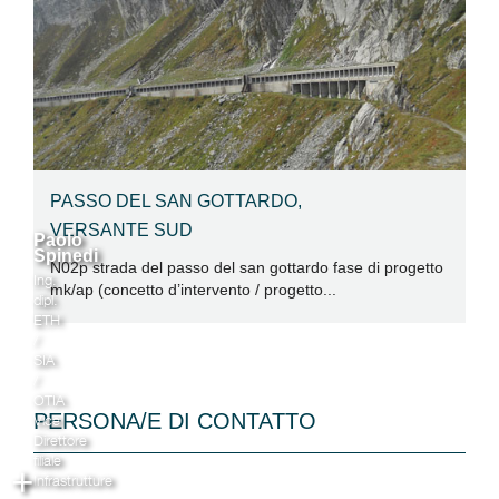
PASSO DEL SAN GOTTARDO,
VERSANTE SUD
Paolo
Spinedi
N02p strada del passo del san gottardo fase di progetto
Ing.
mk/ap (concetto d’intervento / progetto...
dipl.
ETH
/
SIA
/
OTIA
PERSONA/E DI CONTATTO
Vice
Direttore
filiale
+
Infrastrutture