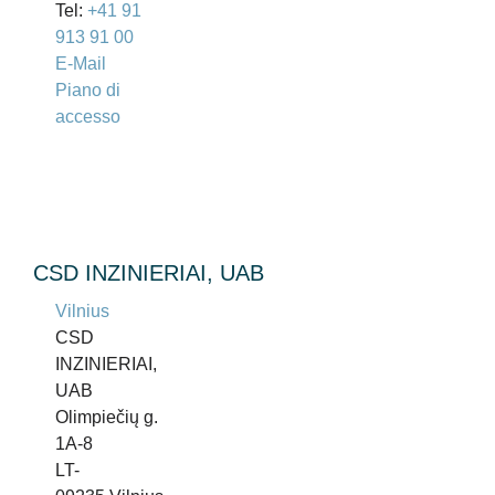
Tel:
+41 91
913 91 00
E-Mail
Piano di
accesso
CSD INZINIERIAI, UAB
Vilnius
CSD
INZINIERIAI,
UAB
Olimpiečių g.
1A-8
LT-