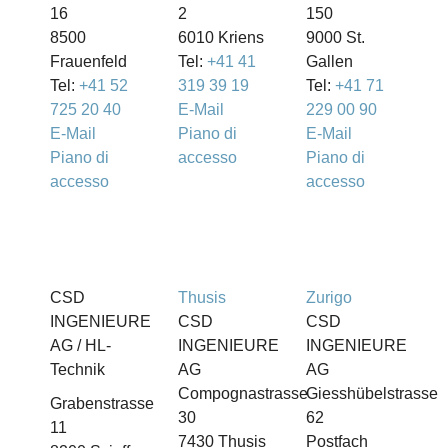
16
2
150
8500
6010 Kriens
9000 St.
Frauenfeld
Tel:
+41 41
Gallen
Tel:
+41 52
319 39 19
Tel:
+41 71
725 20 40
E-Mail
229 00 90
E-Mail
Piano di
E-Mail
Piano di
accesso
Piano di
accesso
accesso
CSD
Thusis
Zurigo
INGENIEURE
CSD
CSD
AG / HL-
INGENIEURE
INGENIEURE
Technik
AG
AG
Compognastrasse
Giesshübelstrasse
Grabenstrasse
30
62
11
7430 Thusis
Postfach