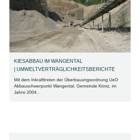
KIESABBAU IM WANGENTAL
A
| UMWELTVERTRÄGLICHKEITSBERICHTE
E
Mit dem Inkrafttreten der Überbauungsordnung UeO
Di
Abbauschwerpunkt Wangental, Gemeinde Köniz, im
am
Jahre 2004...