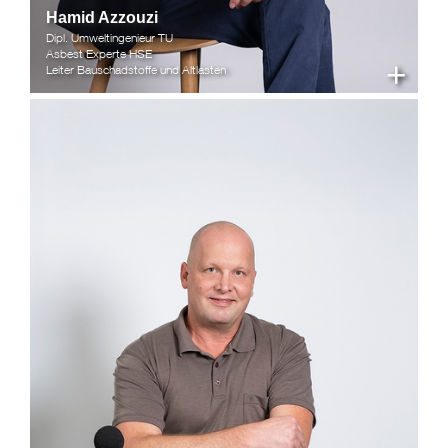
Hamid Azzouzi
Dipl. Umweltingenieur TU
Asbest Experte HSE
+
Leiter Bauschadstoffe und Altlasten