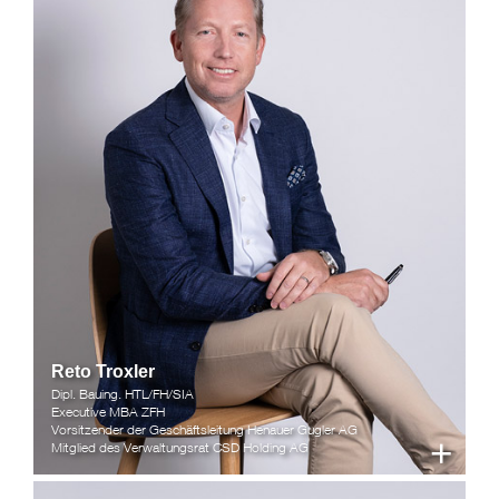
Reto Troxler
Dipl. Bauing. HTL/FH/SIA
Executive MBA ZFH
Vorsitzender der Geschäftsleitung Henauer Gugler AG
+
Mitglied des Verwaltungsrat CSD Holding AG