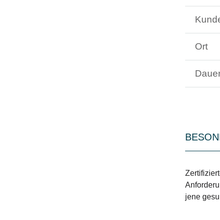
Kund
Ort
Daue
BESON
Zertifizi
Anforderu
jene gesu