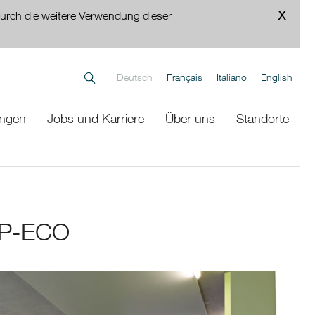
urch die weitere Verwendung dieser
Deutsch
Français
Italiano
English
ungen
Jobs und Karriere
Über uns
Standorte
e-P-ECO