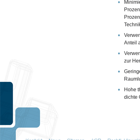
Minimi
Prozen
Prozen
Techni
Verwen
Anteil 
Verwen
zur Her
Gering
Raumlu
Hohe t
dichte