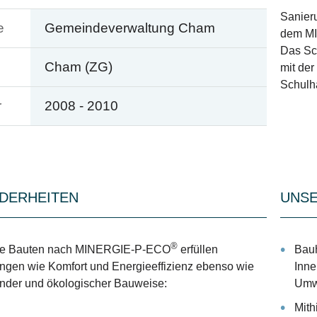
Sanier
e
Gemeindeverwaltung Cham
dem M
Das Sc
Cham (ZG)
mit de
Schulha
r
2008 - 2010
DERHEITEN
UNSE
®
erte Bauten nach MINERGIE-P-ECO
erfüllen
Bauh
ngen wie Komfort und Energieeffizienz ebenso wie
Inne
nder und ökologischer Bauweise:
Umw
Mith