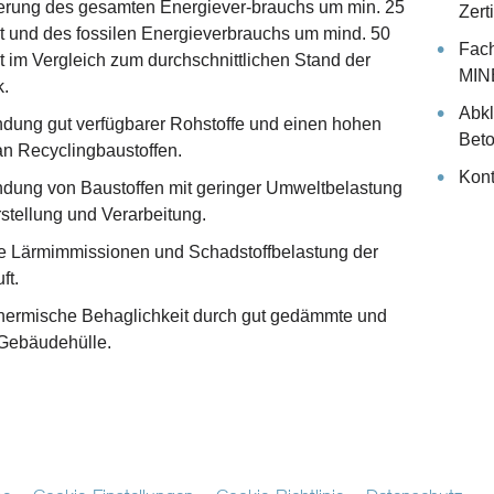
erung des gesamten Energiever-brauchs um min. 25
Zerti
t und des fossilen Energieverbrauchs um mind. 50
Fach
t im Vergleich zum durchschnittlichen Stand der
MIN
k.
Abkl
dung gut verfügbarer Rohstoffe und einen hohen
Beto
an Recyclingbaustoffen.
Kont
dung von Baustoffen mit geringer Umweltbelastung
stellung und Verarbeitung.
e Lärmimmissionen und Schadstoffbelastung der
ft.
hermische Behaglichkeit durch gut gedämmte und
 Gebäudehülle.