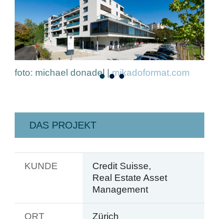
foto: michael donadel |
mikadoformat.com
fot
DAS PROJEKT
KUNDE
Credit Suisse,
Real Estate Asset
Management
ORT
Zürich