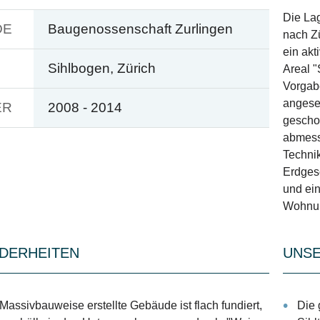
Die La
DE
Baugenossenschaft Zurlingen
nach Zü
ein akt
Sihlbogen, Zürich
Areal "
Vorgab
angeset
ER
2008 - 2014
gescho
abmess
Techni
Erdges
und ein
Wohnun
DERHEITEN
UNSE
Massivbauweise erstellte Gebäude ist flach fundiert,
Die 