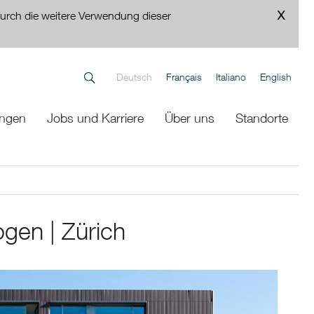
urch die weitere Verwendung dieser
Deutsch
Français
Italiano
English
ungen
Jobs und Karriere
Über uns
Standorte
gen | Zürich