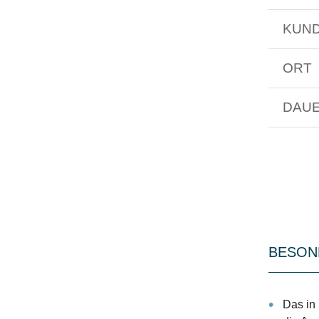
KUN
ORT
DAU
BESON
Das in 