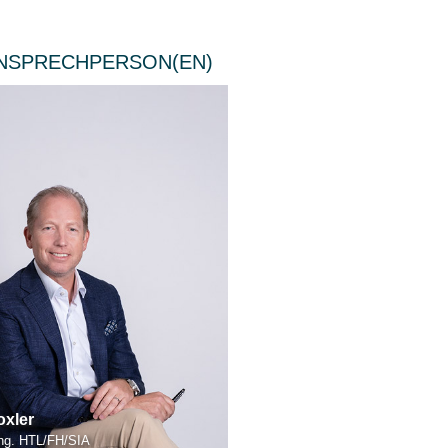
ANSPRECHPERSON(EN)
oxler
ing. HTL/FH/SIA