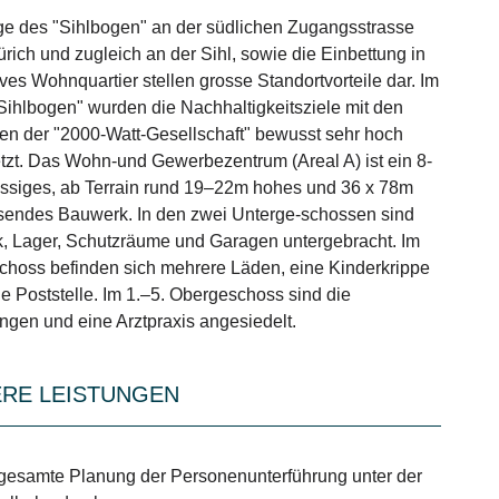
ge des "Sihlbogen" an der südlichen Zugangsstrasse
rich und zugleich an der Sihl, sowie die Einbettung in
ives Wohnquartier stellen grosse Standortvorteile dar. Im
Sihlbogen" wurden die Nachhaltigkeitsziele mit den
en der "2000-Watt-Gesellschaft" bewusst sehr hoch
zt. Das Wohn-und Gewerbezentrum (Areal A) ist ein 8-
ssiges, ab Terrain rund 19–22m hohes und 36 x 78m
endes Bauwerk. In den zwei Unterge-schossen sind
k, Lager, Schutzräume und Garagen untergebracht. Im
choss befinden sich mehrere Läden, eine Kinderkrippe
e Poststelle. Im 1.–5. Obergeschoss sind die
gen und eine Arztpraxis angesiedelt.
RE LEISTUNGEN
gesamte Planung der Personenunterführung unter der