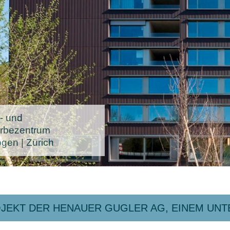
- und
rbezentrum
ogen | Zürich
JEKT DER HENAUER GUGLER AG, EINEM UN