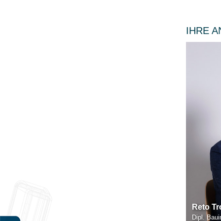
IHRE 
Reto Tr
Dipl. Bau