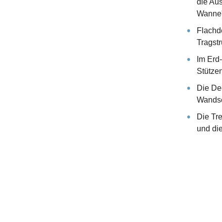
die Au
Wanne"
Flachd
Tragst
Im Erd
Stütze
Die De
Wandsc
Die Tre
und die