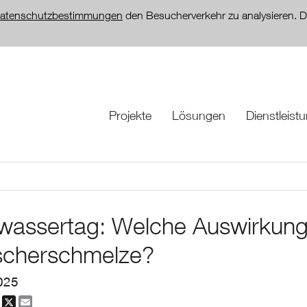
atenschutzbestimmungen
den Besucherverkehr zu analysieren. D
Projekte
Lösungen
Dienstleist
wassertag: Welche Auswirkung
scherschmelze?
025
dIn
Facebook
X
Email