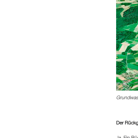
Grundwass
Der Rückga
Ja. Ein R