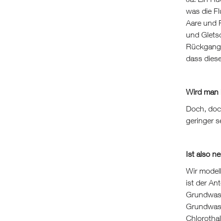
was die Fl
Aare und 
und Glets
Rückgang 
dass dies
Wird man 
Doch, doch
geringer s
Ist also n
Wir modell
ist der An
Grundwasse
Grundwass
Chlorothal