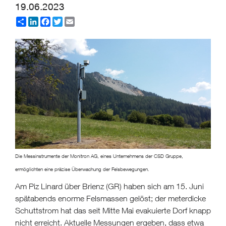
19.06.2023
Share
LinkedIn
Facebook
Twitter
Email
Die Messinstrumente der Monitron AG, eines Unternehmens der CSD Gruppe,
ermöglichten eine präzise Überwachung der Felsbewegungen.
Am Piz Linard über Brienz (GR) haben sich am 15. Juni
spätabends enorme Felsmassen gelöst; der meterdicke
Schuttstrom hat das seit Mitte Mai evakuierte Dorf knapp
nicht erreicht. Aktuelle Messungen ergeben, dass etwa