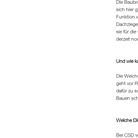
Die Baubra
sich hier 
Funktion w
Dachziege
sie für di
derzeit no
Und wie ka
Die Weich
geht vor R
dafür zu s
Bauen sch
Welche Di
Bei CSD v