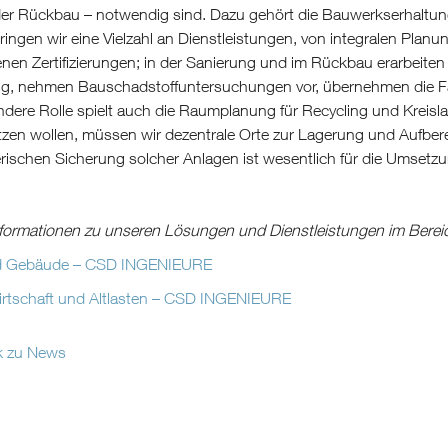
r Rückbau – notwendig sind. Dazu gehört die Bauwerkserhaltung, 
ingen wir eine Vielzahl an Dienstleistungen, von integralen Plan
nen Zertifizierungen; in der Sanierung und im Rückbau erarbeite
g, nehmen Bauschadstoffuntersuchungen vor, übernehmen die Fac
dere Rolle spielt auch die Raumplanung für Recycling und Kreisla
zen wollen, müssen wir dezentrale Orte zur Lagerung und Aufberei
rischen Sicherung solcher Anlagen ist wesentlich für die Umsetz
nformationen zu unseren Lösungen und Dienstleistungen im Bereic
nd Gebäude – CSD INGENIEURE
wirtschaft und Altlasten – CSD INGENIEURE
k zu News