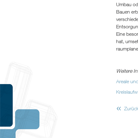
Umbau ode
Bauen erbr
verschiede
Entsorgun
Eine beson
hat, umset
raumplane
Weitere I
Areale u
Kreislauf
«
Zurüc