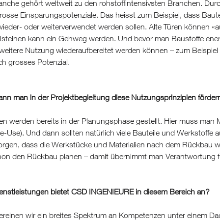
nche gehört weltweit zu den rohstoffintensivsten Branchen. Durc
grosse Einsparungspotenziale. Das heisst zum Beispiel, dass Bautei
ieder- oder weiterverwendet werden sollen. Alte Türen können «a
lsteinen kann ein Gehweg werden. Und bevor man Baustoffe energ
e weitere Nutzung wiederaufbereitet werden können – zum Beispiel
ch grosses Potenzial.
nn man in der Projektbegleitung diese Nutzungsprinzipien förder
en werden bereits in der Planungsphase gestellt. Hier muss man 
e-Use). Und dann sollten natürlich viele Bauteile und Werkstoffe 
orgen, dass die Werkstücke und Materialien nach dem Rückbau wie
on den Rückbau planen – damit übernimmt man Verantwortung f
enstleistungen bietet CSD INGENIEURE in diesem Bereich an?
ereinen wir ein breites Spektrum an Kompetenzen unter einem Dac