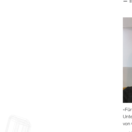
—
T
«
Für
Unte
von 