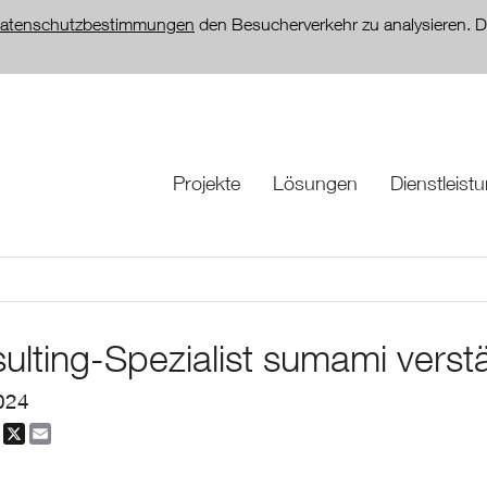
atenschutzbestimmungen
den Besucherverkehr zu analysieren. D
Projekte
Lösungen
Dienstleist
ulting-Spezialist sumami verst
024
dIn
Facebook
X
Email