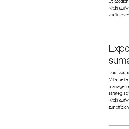
Strategien
Kreislauf
zurückgeb
Expe
sum
Das Deuts
Mitarbeite
managemen
strategisc
Kreislaufw
zur effizi