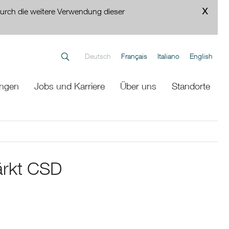
urch die weitere Verwendung dieser
Deutsch
Français
Italiano
English
ungen
Jobs und Karriere
Über uns
Standorte
ärkt CSD