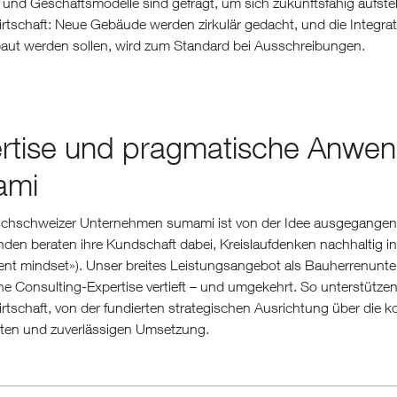
 und Geschäftsmodelle sind gefragt, um sich zukunftsfähig aufstell
wirtschaft: Neue Gebäude werden zirkulär gedacht, und die Inte
aut werden sollen, wird zum Standard bei Ausschreibungen.
rtise und pragmatische Anwen
ami
chschweizer Unternehmen sumami ist von der Idee ausgegangen, S
nden beraten ihre Kundschaft dabei, Kreislaufdenken nachhaltig in 
t mindset»). Unser breites Leistungsangebot als Bauherrenunters
he Consulting-Expertise vertieft – und umgekehrt. So unterstützen
irtschaft, von der fundierten strategischen Ausrichtung über die
enten und zuverlässigen Umsetzung.