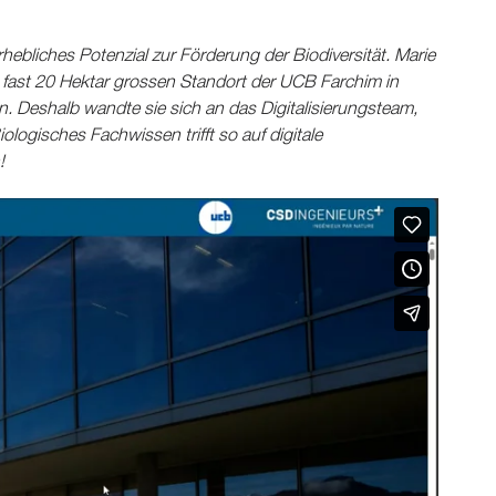
rhebliches Potenzial zur Förderung der Biodiversität. Marie
 fast 20 Hektar grossen Standort der UCB Farchim in
. Deshalb wandte sie sich an das Digitalisierungsteam,
logisches Fachwissen trifft so auf digitale
!