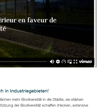
h in Industriegebieten!
hen mehr Biodiversität in die Städte, sie stärken
tützung der Biodiversität schaffen (Hecken, extensive