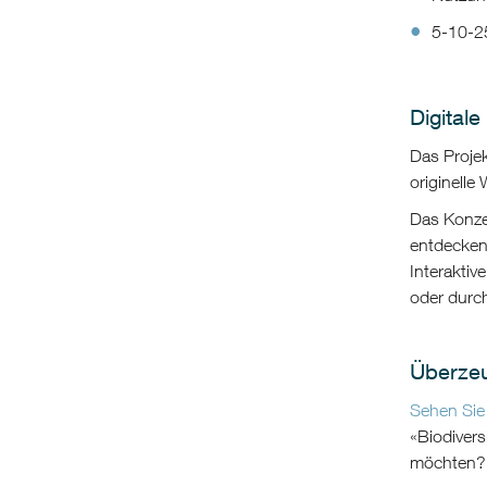
5-10-25
Digitale
Das Projek
originelle
Das Konzep
entdecken,
Interaktiv
oder durch
Überzeu
Sehen Sie
«
Biodivers
möchten? 