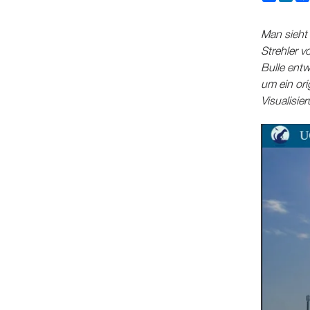
Man sieht 
Strehler v
Bulle entw
um ein ori
Visualisie