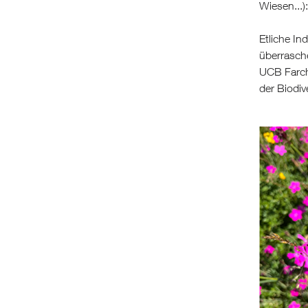
Wiesen...)
Etliche In
überrasche
UCB Farch
der Biodive