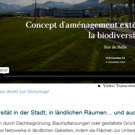
es direkt zur Storymap!
sität in der Stadt, in ländlichen Räumen... und auc
n durch Dachbegrünung, Baumpflanzungen oder gestaltete Grünfläc
e Netzwerke in ländlichen Gebieten, indem sie Flächen zur Unters