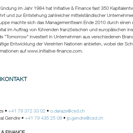
ründung im Jahr 1984 hat Initiative & Finance fast 350 Kapitalen
rt und zur Entstehung zahlreicher mittelständischer Unternehmen
ruppe machte sich das Managementteam Ende 2010 durch einen e
ital im Auftrag von führenden französischen und europäischen inst
 "Tomorrow" investiert in Unternehmen aus verschiedenen Branch
altige Entwicklung der Vereinten Nationen anbieten, wobei der S
mationen auf www.initiative-finance.com.
NKONTAKT
zs •
+41 79 372 33 02
•
o.darazs@csd.ch
al Gendre •
+41 79 435 25 08
•
jp.gendre@csd.ch
E & FINANCE