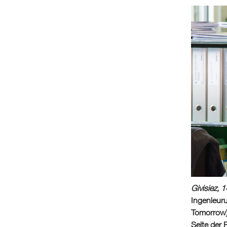
Givisiez,
Ingenieuru
Tomorrow) 
Seite der 