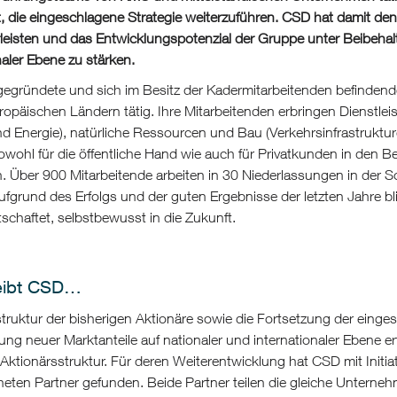
, die eingeschlagene Strategie weiterzuführen. CSD hat damit den
leisten und das Entwicklungspotenzial der Gruppe unter Beibehal
naler Ebene zu stärken.
gegründete und sich im Besitz der Kadermitarbeitenden befindend
ropäischen Ländern tätig. Ihre Mitarbeitenden erbringen Dienstleis
d Energie), natürliche Ressourcen und Bau (Verkehrsinfrastrukt
owohl für die öffentliche Hand wie auch für Privatkunden in den B
. Über 900 Mitarbeitende arbeiten in 30 Niederlassungen in der S
ufgrund des Erfolgs und der guten Ergebnisse der letzten Jahre b
schaftet, selbstbewusst in die Zukunft.
eibt CSD…
struktur der bisherigen Aktionäre sowie die Fortsetzung der eing
ung neuer Marktanteile auf nationaler und internationaler Ebene er
 Aktionärsstruktur. Für deren Weiterentwicklung hat CSD mit Ini
eten Partner gefunden. Beide Partner teilen die gleiche Unterne