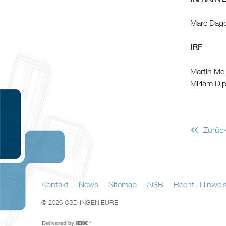
Marc Dag
IRF
Martin Mei
Miriam Di
«
Zurüc
Kontakt
News
Sitemap
AGB
Rechtl. Hinwei
© 2026 CSD INGENIEURE