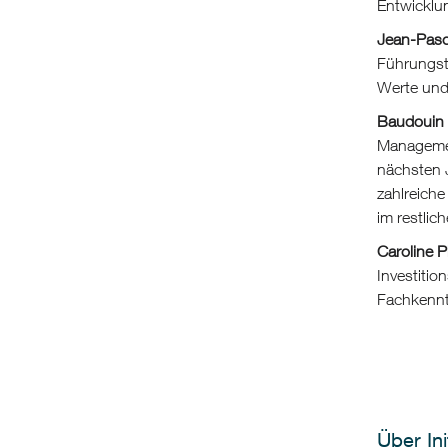
Entwicklu
Jean-Pasca
Führungst
Werte und 
Baudouin d
Managemen
nächsten 
zahlreich
im restlic
Caroline P
Investitio
Fachkennt
Über Ini