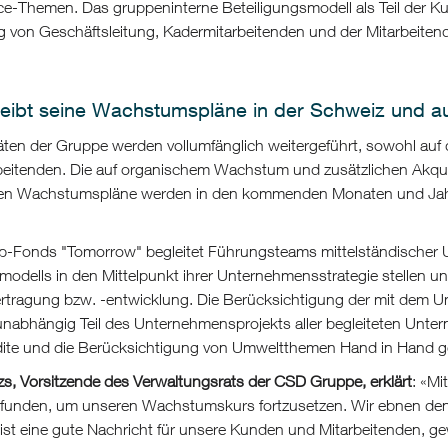
e-Themen. Das gruppeninterne Beteiligungsmodell als Teil der Ku
ng von Geschäftsleitung, Kadermitarbeitenden und der Mitarbeite
treibt seine Wachstumspläne in der Schweiz und au
täten der Gruppe werden vollumfänglich weitergeführt, sowohl au
rbeitenden. Die auf organischem Wachstum und zusätzlichen Akqui
en Wachstumspläne werden in den kommenden Monaten und Jahren
p-Fonds "Tomorrow" begleitet Führungsteams mittelständischer Un
odells in den Mittelpunkt ihrer Unternehmensstrategie stellen und
ertragung bzw. -entwicklung. Die Berücksichtigung der mit dem 
abhängig Teil des Unternehmensprojekts aller begleiteten Untern
ite und die Berücksichtigung von Umweltthemen Hand in Hand g
zs, Vorsitzende des Verwaltungsrats der CSD Gruppe, erklärt
: «Mi
efunden, um unseren Wachstumskurs fortzusetzen. Wir ebnen den
st eine gute Nachricht für unsere Kunden und Mitarbeitenden, gewä