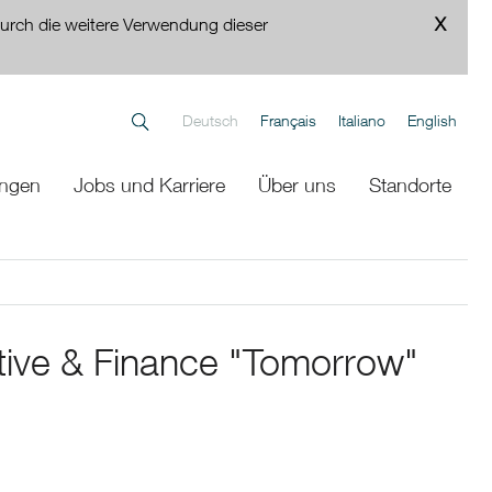
urch die weitere Verwendung dieser
Deutsch
Français
Italiano
English
ungen
Jobs und Karriere
Über uns
Standorte
tive & Finance "Tomorrow"