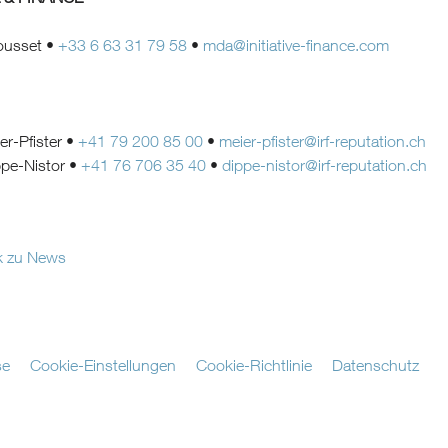
ousset •
+33 6 63 31 79 58
•
mda@initiative-finance.com
er-Pfister •
+41 79 200 85 00
•
meier-pfister@irf-reputation.ch
ppe-Nistor •
+41 76 706 35 40
•
dippe-nistor@irf-reputation.ch
k zu News
se
Cookie-Einstellungen
Cookie-Richtlinie
Datenschutz