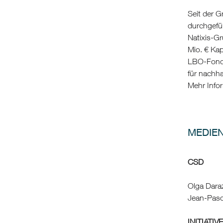
Seit der G
durchgefüh
Natixis-G
Mio. € Kap
LBO-Fonds
für nachh
Mehr Infor
MEDIE
CSD
Olga Dara
Jean-Pasc
INITIATIV