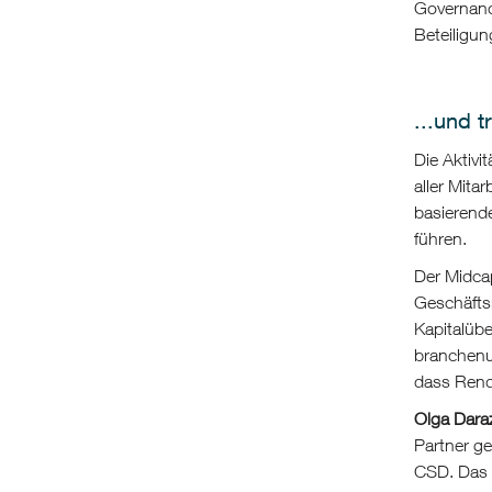
Governanc
Beteiligu
...und 
Die Aktivi
aller Mita
basierend
führen.
Der Midca
Geschäftsm
Kapitalüb
branchenun
dass Rend
Olga Dara
Partner g
CSD. Das i