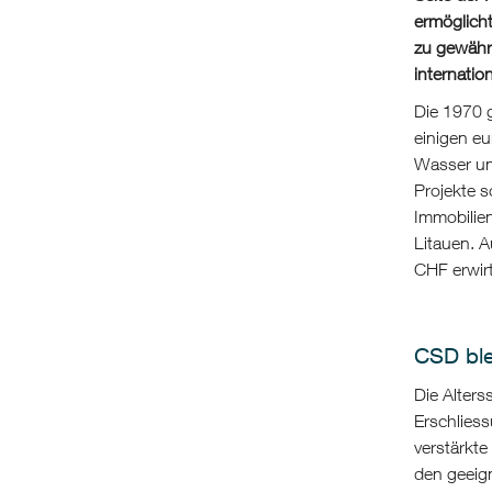
ermöglicht
zu gewähr
internatio
Die 1970 
einigen eu
Wasser un
Projekte s
Immobilien
Litauen. A
CHF erwirt
CSD bl
Die Alters
Erschliess
verstärkte
den geeign