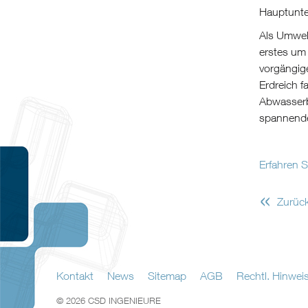
Hauptunte
Als Umwel
erstes um 
vorgängig
Erdreich f
Abwasserb
spannende
Erfahren 
«
Zurüc
Kontakt
News
Sitemap
AGB
Rechtl. Hinwei
© 2026 CSD INGENIEURE