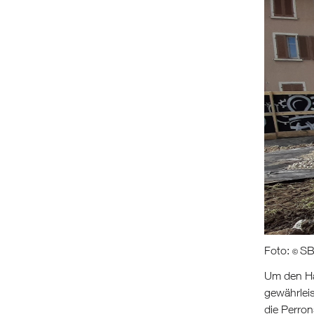
Foto:
SB
©
Um den Ha
gewährlei
die Perron