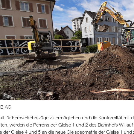
B AG
lt für Fernverkehrszüge zu ermöglichen und die Konformität mit 
sten, werden die Perrons der Gleise 1 und 2 des Bahnhofs Wil au
s der Gleise 4 und 5 an die neue Gleisgeometrie der Gleise 1 und