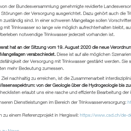
von der Bundesversammlung genehmigte revidierte Landesversorg
 Störungen der Versorgung ausgerichtet. Dazu gehört auch die T
 zuständig sind. In einer schweren Mangellage sollen Vorschrift
g mit Trinkwasser so lange wie möglich aufrechterhalten bleibt,
berleben notwendige Trinkwasser jederzeit vorhanden ist.
srat hat an der Sitzung vom 19. August 2020 die neue Verordnung
Mangellagen verabschiedet.
Diese ist auf alle möglichen Szenarie
sfähigkeit der Versorgung mit Trinkwasser gestärkt werden. Sie s
ten mehr Bedeutung zumessen.
Ziel nachhaltig zu erreichen, ist die Zusammenarbeit interdiszipl
issensspektrum: von der Geologie über die Hydrogeologie bis z
Checklisten erlaubt uns eine rasche und effiziente Bearbeitung de
nseren Dienstleistungen im Bereich der Trinkwasserversorgung:
h
n zu einem Referenzprojekt in Hergiswil:
https://www.csd.ch/de-d
k zu News