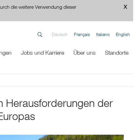
urch die weitere Verwendung dieser
Deutsch
Français
Italiano
English
ungen
Jobs und Karriere
Über uns
Standorte
en Herausforderungen der
 Europas