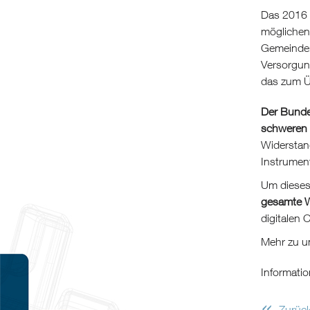
Das 2016 
möglichen
Gemeinden
Versorgun
das zum Ü
Der Bunde
schweren 
Widerstand
Instrumen
Um dieses 
gesamte W
digitalen 
Mehr zu u
Informatio
«
Zurüc