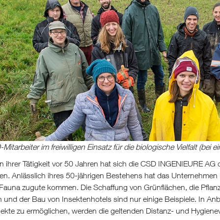
Mitarbeiter im freiwilligen Einsatz für die biologische Vielfalt (bei
n ihrer Tätigkeit vor 50 Jahren hat sich die CSD INGENIEURE AG 
ben. Anlässlich ihres 50-jährigen Bestehens hat das Unternehmen
 Fauna zugute kommen. Die Schaffung von Grünflächen, die Pfla
und der Bau von Insektenhotels sind nur einige Beispiele. In An
jekte zu ermöglichen, werden die geltenden Distanz- und Hygiene