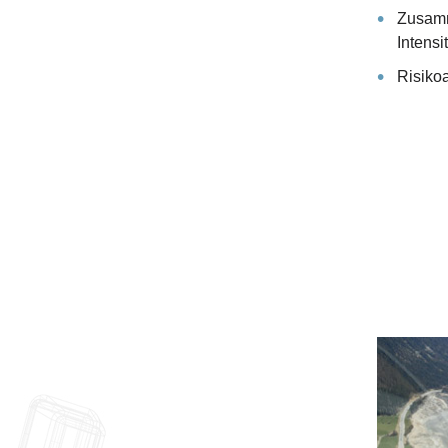
Zusamm
Intensi
Risiko