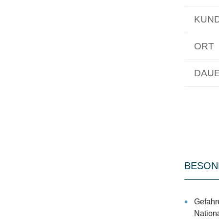
KUN
ORT
DAU
BESON
Gefahr
Nationa