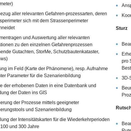
ometer)
Ans
bezug aller relevanten Gefahren-prozessarten, deren
Koor
sperimeter sich mit dem Strassenperimeter
hneidet
Sturz
entragen und Auswertung aller relevanten
Bear
ationen zu den einzelnen Gefahrenprozessen
hende Gutachten, StorMe, Schutzbautenkataster,
Erhe
ews)
pro 
Best
rung im Feld (Karte der Phänomene), resp. Aufnahme
ter Parameter für die Szenarienbildung
3D-S
e der erhobenen Daten in eine Datenbank und
Beur
dung der Daten ins GIS
Proz
ierung der Prozesse mittels geeigneter
Rutsc
ierungstools und Szenarienbildung
lung der Intensitätskarten für die Wiederkehrperioden
Bear
, 100 und 300 Jahre
Rut