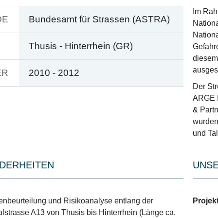
Im Rah
DE
Bundesamt für Strassen (ASTRA)
Nation
Nationa
Thusis - Hinterrhein (GR)
Gefahr
diesem 
ausges
ER
2010 - 2012
Der Str
ARGE H
& Part
wurden
und Talf
DERHEITEN
UNSE
enbeurteilung und Risikoanalyse entlang der
Projek
lstrasse A13 von Thusis bis Hinterrhein (Länge ca.