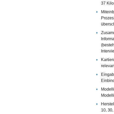
37 Kil
Mitein
Prozes
übersc
Zusamm
Inform
(beste
Intervi
Kartie
relevan
Eingab
Einbin
Modell
Modell
Herstel
10, 30