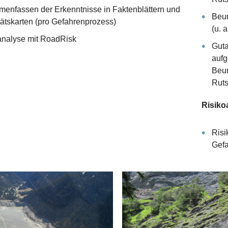
enfassen der Erkenntnisse in Faktenblättern und
Beur
tätskarten (pro Gefahrenprozess)
(u. 
analyse mit RoadRisk
Guta
auf
Beur
Rut
Risiko
Risi
Gef