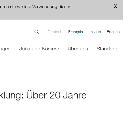
urch die weitere Verwendung dieser
Deutsch
Français
Italiano
English
ungen
Jobs und Karriere
Über uns
Standorte
klung: Über 20 Jahre