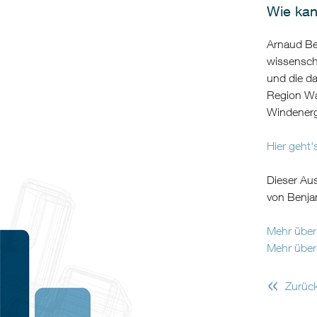
Wie kan
Arnaud Be
wissensch
und die da
Region Wa
Windenergi
Hier geht'
Dieser Au
von Benja
Mehr über 
Mehr über 
«
Zurüc