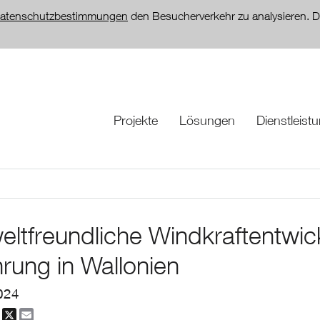
atenschutzbestimmungen
den Besucherverkehr zu analysieren. D
Projekte
Lösungen
Dienstleist
ltfreundliche Windkraftentwic
hrung in Wallonien
024
dIn
Facebook
X
Email