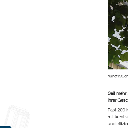
flurhof150.c
Seit mehr 
ihrer Gesc
Fast 200 M
mit kreati
und effizi