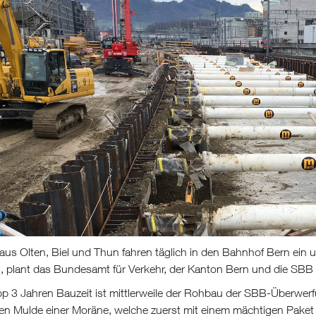
us Olten, Biel und Thun fahren täglich in den Bahnhof Bern ein u
, plant das Bundesamt für Verkehr, der Kanton Bern und die SBB d
 3 Jahren Bauzeit ist mittlerweile der Rohbau der SBB-Überwerfu
hen Mulde einer Moräne, welche zuerst mit einem mächtigen Paket