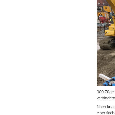
900 Züge a
verhindern
Nach knapp
einer flac