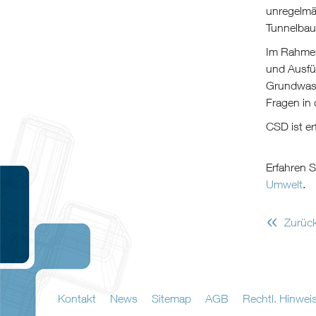
unregelmä
Tunnelbau
Im Rahmen
und Ausfü
Grundwass
Fragen in
CSD ist er
Erfahren S
Umwelt
.
«
Zurüc
Kontakt
News
Sitemap
AGB
Rechtl. Hinwei