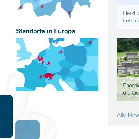
Herzli
Lehrab
Standorte in Europa
Energi
die Qu
Alle Ne