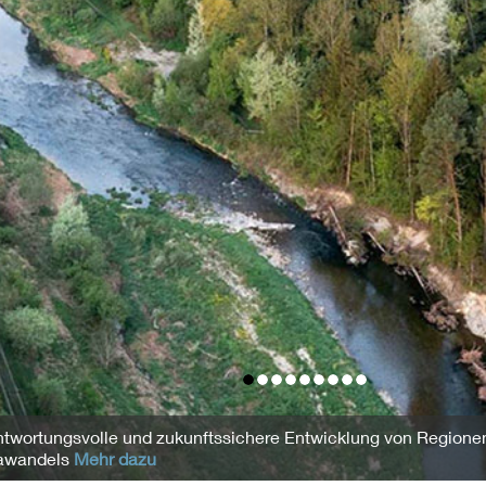
0
1
2
3
4
5
6
7
8
ntwortungsvolle und zukunftssichere Entwicklung von Regionen
awandels
Mehr dazu