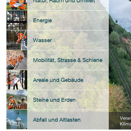
Natur, Raum und Umwelt
Energie
Wasser
Mobilität, Strasse & Schiene
Areale und Gebäude
Steine und Erden
Vera
Abfall und Altlasten
Klim