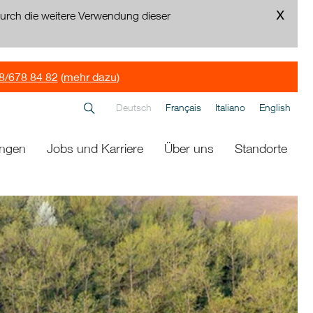
urch die weitere Verwendung dieser
8/678 84 82
(
mehr dazu
)
Deutsch
Français
Italiano
English
ungen
Jobs und Karriere
Über uns
Standorte