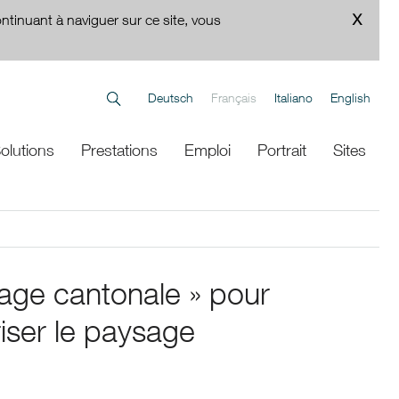
ontinuant à naviguer sur ce site, vous
Deutsch
Français
Italiano
English
olutions
Prestations
Emploi
Portrait
Sites
sage cantonale » pour
riser le paysage