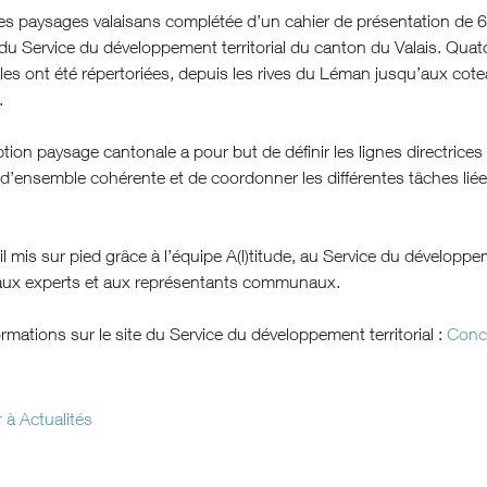
es paysages valaisans complétée d’un cahier de présentation de 6
e du Service du développement territorial du canton du Valais. Qua
les ont été répertoriées, depuis les rives du Léman jusqu’aux cot
.
ion paysage cantonale a pour but de définir les lignes directrice
d’ensemble cohérente et de coordonner les différentes tâches liées à
il mis sur pied grâce à l’équipe A(l)titude, au Service du développeme
aux experts et aux représentants communaux.
ormations sur le site du Service du développement territorial :
Conce
 à Actualités