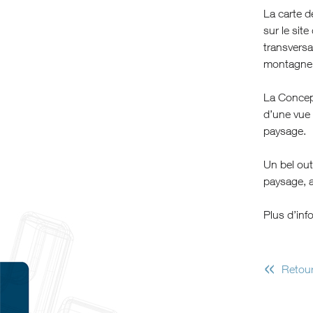
La carte d
sur le sit
transversa
montagne
La Concept
d’une vue 
paysage.
Un bel out
paysage, 
Plus d’inf
«
Retour