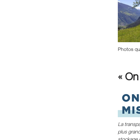
Photos que
« On
La transpa
plus grand
stockage d