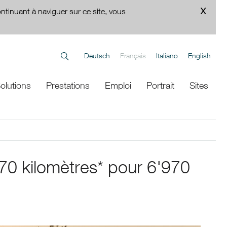
ontinuant à naviguer sur ce site, vous
Deutsch
Français
Italiano
English
olutions
Prestations
Emploi
Portrait
Sites
70 kilomètres* pour 6'970