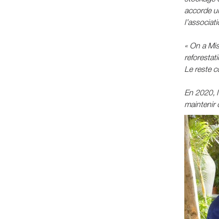
accorde un
l’associat
« On a Mis
reforestati
Le reste co
En 2020, l
maintenir 