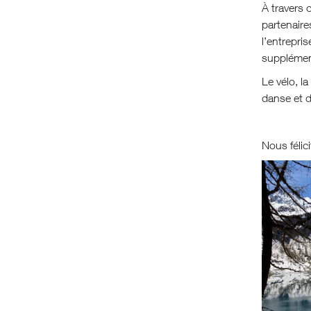
À travers 
partenaire
l’entrepr
supplément
Le vélo, l
danse et d
Nous félic