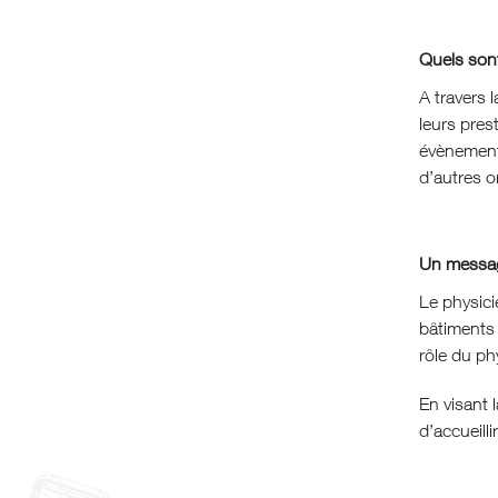
Quels son
A travers 
leurs pres
évènements
d’autres o
Un messag
Le physici
bâtiments 
rôle du ph
En visant l
d’accueil