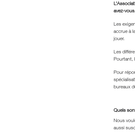
L’Associat
avez-vous,
Les exigen
accrue à l
jouer.
Les différ
Pourtant, l
Pour répon
spécialisa
bureaux 
Quels sont
Nous voulo
aussi susc