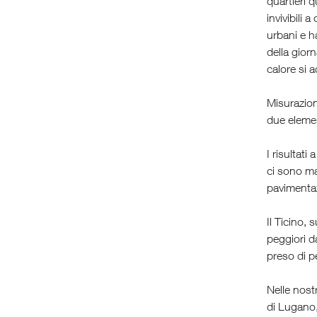
quartieri 
invivibili 
urbani e h
della giorn
calore si 
Misurazion
due elemen
I risultat
ci sono ma
pavimentaz
Il Ticino,
peggiori d
preso di p
Nelle nost
di Lugano,