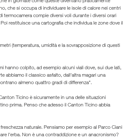
ni che in giornate come queste diventano praticamente
o, che si occupa di individuare le isole di calore nei centri
 termocamera compie diversi voli durante i diversi orari
. Poi restituisce una cartografia che individua le zone dove il
ametri (temperatura, umidità e la sovrapposizione di questi
i hanno colpito, ad esempio alcuni viali dove, sui due lati,
e abbiamo il classico asfalto, dall'altra magari una
scontrano almeno quattro gradi di differenza".
 Canton Ticino è sicuramente in una delle situazioni
ettino prima. Penso che adesso il Canton Ticino abbia
 di freschezza naturale. Pensiamo per esempio al Parco Ciani
pestare l'erba. Non è una contraddizione e un anacronismo?