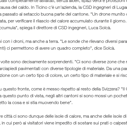
quasi completamente asfaltati, senza alberi, spazi verdi e protezio
a causa del caldo. In Ticino c'è un'azienda, la CSD ingegneri di Lugan
a passato al setaccio buona parte del cantone. "Un drone munito di
ata, per verificare il rilascio del calore accumulato durante il giorno
accumula", spiega il direttore di CSD ingegneri, Luca Solcà.
i con i droni, ma anche a terra. "Le sonde che rilevano diversi par
ti) ci permettono di avere un quadro completo", dice Solcà.
i a volte sono decisamente sorprendenti. "Ci sono diverse zone che m
rciapiedi pavimentati con diverse tipologie di materiale. Da una part
ione con un certo tipo di colore, un certo tipo di materiale e si ri
 su questo fronte, come è messo rispetto al resto della Svizzera? "Il
a questo punto di vista, negli altri cantoni si sono mossi un poch
etto la cosa e si stia muovendo bene".
re città ci sono dunque delle isole di calore, ma anche delle isole
 in cui però ai visitatori viene impedito di sostare sui prati o cal