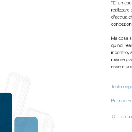
"E' un ese
realizzare
d'acqua ch
concezione
Ma cosa si
quindi rea
incontro, 
misure pia
essere poi
Testo orig
Per sapern
«
Torna 