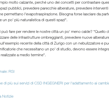
mpio molto calzante, perché uno dei concetti per contrastare que
 spazi pubblici, prevedere parecchie alberature, prevedere interventi
e permettano l'evapotraspirazione. Bisogna forse lasciare da parte 
 un po' più naturalistica di questi spazi".
 può fare per rendere le nostre città un po' meno calde? "Quello ch
lizzare delle infrastrutture ombreggianti, prevedere nuove alberatur
sull'esempio recente della città di Zurigo con un nebulizzatore e pu
nificatorie che necessitano un po' di studio, devono essere integ
 realizzate a medio termine".
inale: RSI
e di più sui servizi di CSD INGEGNERI per l'adattamento ai cambia
a Notizie